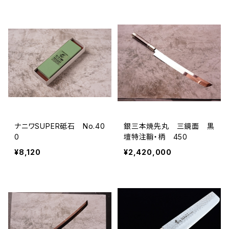
ナニワSUPER砥石 No.40
銀三本焼先丸 三鏡面 黒
0
壇特注鞘・柄 450
¥8,120
¥2,420,000