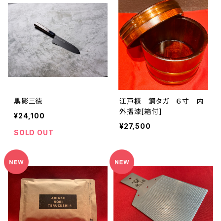
黒影三徳
江戸櫃 銅タガ ６寸 内
外摺漆[箱付]
¥24,100
¥27,500
SOLD OUT