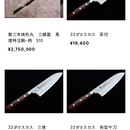
銀三本焼先丸 三鏡面 黒
33ダマスカス 菜切
壇特注鞘・柄 510
¥19,400
¥2,750,000
33ダマスカス 三徳
33ダマスカス 剣型牛刀