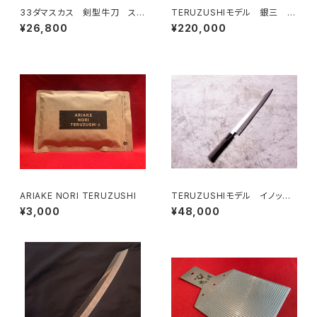
33ダマスカス 剣型牛刀 スタ
TERUZUSHIモデル 銀三 黒
イラビズ緑
檀柄 先丸360
¥26,800
¥220,000
ARIAKE NORI TERUZUSHI
TERUZUSHIモデル イノック
ス正夫 黒檀柄 300
¥3,000
¥48,000