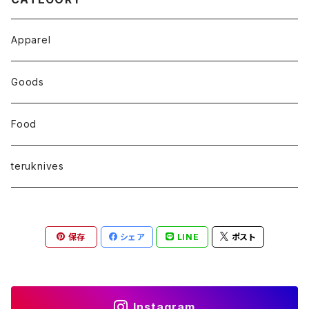
Apparel
Goods
Food
teruknives
保存
シェア
LINE
ポスト
Instagram