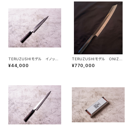
TERUZUSHIモデル イノック
TERUZUSHIモデル ONIZO
ス正夫 黒檀柄 270
RI 剣型 390
¥44,000
¥770,000