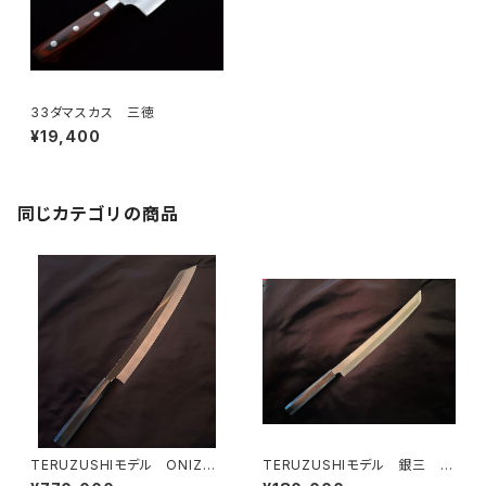
33ダマスカス 三徳
¥19,400
同じカテゴリの商品
TERUZUSHIモデル ONIZO
TERUZUSHIモデル 銀三 黒
RI 剣型 390
檀柄 先丸 300