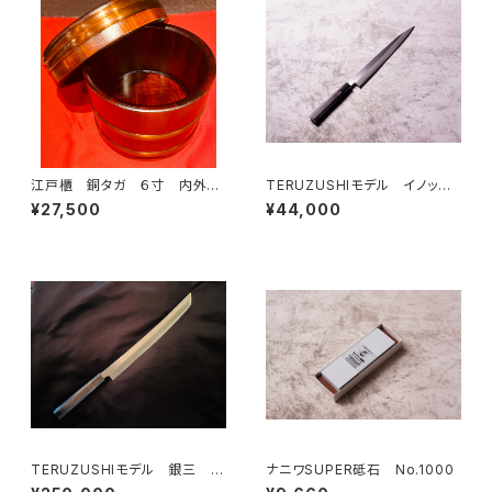
江戸櫃 銅タガ ６寸 内外摺
TERUZUSHIモデル イノック
漆[箱付]
ス正夫 黒檀柄 270
¥27,500
¥44,000
TERUZUSHIモデル 銀三 黒
ナニワSUPER砥石 No.1000
檀柄 先丸 390