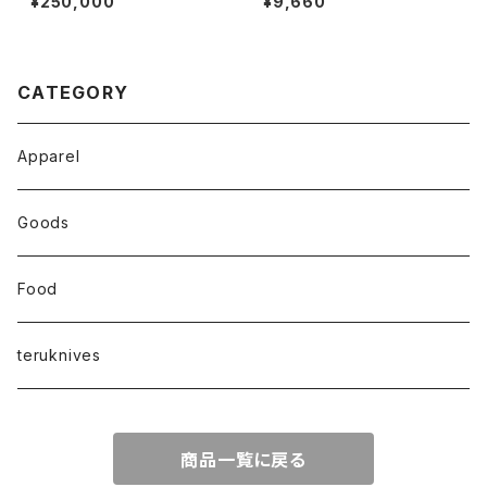
¥250,000
¥9,660
CATEGORY
Apparel
Goods
Food
teruknives
商品一覧に戻る