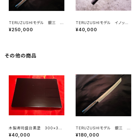
TERUZUSHIモデル 銀三 黒
TERUZUSHIモデル イノック
檀柄 先丸 390
ス正夫 黒檀柄 240
¥250,000
¥40,000
その他の商品
木製寿司盛台黒塗 300×360
TERUZUSHIモデル 銀三 黒
×H30㎜
檀柄 先丸 300
¥40,000
¥180,000