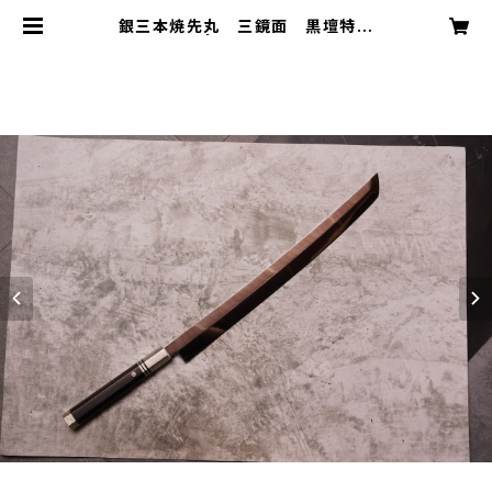
銀三本焼先丸 三鏡面 黒壇特注
鞘・柄 510 | 照寿司 TERUZUSH
I