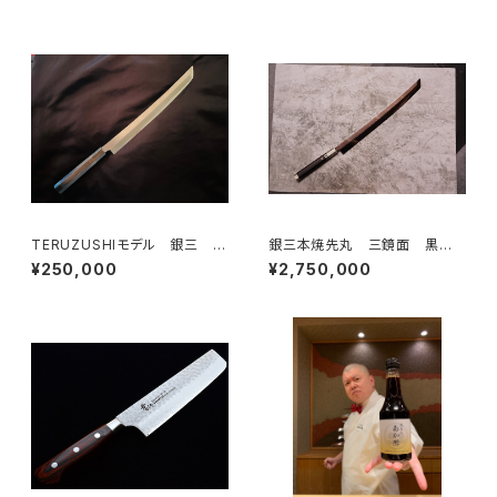
TERUZUSHIモデル 銀三 黒
銀三本焼先丸 三鏡面 黒壇
檀柄 先丸 390
特注鞘・柄 510
¥250,000
¥2,750,000