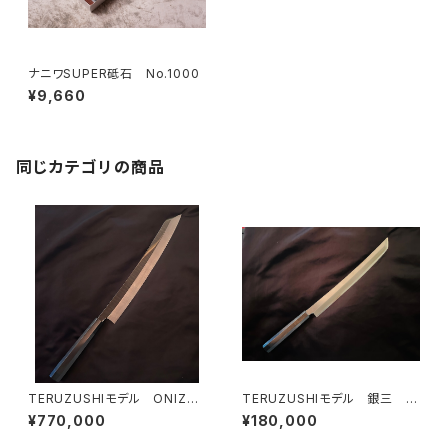
ナニワSUPER砥石 No.1000
¥9,660
同じカテゴリの商品
TERUZUSHIモデル ONIZO
TERUZUSHIモデル 銀三 黒
RI 剣型 390
檀柄 先丸 300
¥770,000
¥180,000