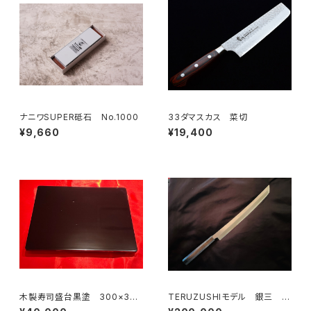
ナニワSUPER砥石 No.1000
33ダマスカス 菜切
¥9,660
¥19,400
木製寿司盛台黒塗 300×360
TERUZUSHIモデル 銀三 黒
×H30㎜
檀柄 先丸330