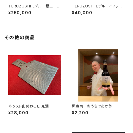
TERUZUSHIモデル 銀三 黒
TERUZUSHIモデル イノック
檀柄 先丸 390
ス正夫 黒檀柄 240
¥250,000
¥40,000
その他の商品
ネクスト山葵おろし 鬼泪
照寿司 おうちであか酢
¥28,000
¥2,200