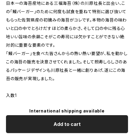
日本一の海苔産地にある三福海苔（株）の川原社長と出会い、こ
の「鰻バーガー」のために何度も試食を重ねて特別に選び抜いて
もらった佐賀県産の初摘みの海苔がコレです。本物の海苔の味わ
いと口の中でとろけだすほどの柔らかさ、そして口の中に残る心
地いい旨味の余韻こそがこの寿司には欠かすことができない絶
対的に重要な要素のです。
「鰻バーガー」を食べた皆さんからの熱い熱い要望が、私を動かし
この海苔の販売を決意させてくれました。そして照寿しらしさのあ
るパッケージデザインも川原社長と一緒に創りあげ、遂にこの海
苔の販売が実現しました。
入数1
International shipping available
Add to cart