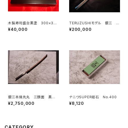
木製寿司盛台黒塗 300×360
TERUZUSHIモデル 銀三 黒
×H30㎜
檀柄 先丸330
¥40,000
¥200,000
銀三本焼先丸 三鏡面 黒壇
ナニワSUPER砥石 No.400
特注鞘・柄 510
¥2,750,000
¥8,120
CATEGORY