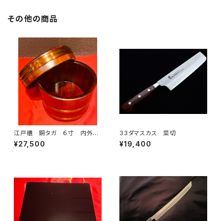
その他の商品
江戸櫃 銅タガ ６寸 内外摺
33ダマスカス 菜切
漆[箱付]
¥27,500
¥19,400